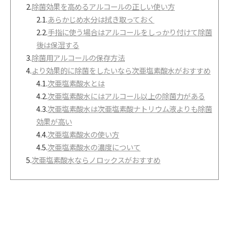
2.
除菌効果を高めるアルコールの正しい使い方
2.1.
あらかじめ水分は拭き取っておく
2.2.
手指に使う場合はアルコールをしっかり付けて除菌
後は保湿する
3.
除菌用アルコールの保存方法
4.
より効果的に除菌をしたいなら次亜塩素酸水がおすすめ
4.1.
次亜塩素酸水とは
4.2.
次亜塩素酸水にはアルコール以上の除菌力がある
4.3.
次亜塩素酸水は次亜塩素酸ナトリウム液よりも除菌
効果が高い
4.4.
次亜塩素酸水の使い方
4.5.
次亜塩素酸水の濃度について
5.
次亜塩素酸水ならノロックスがおすすめ