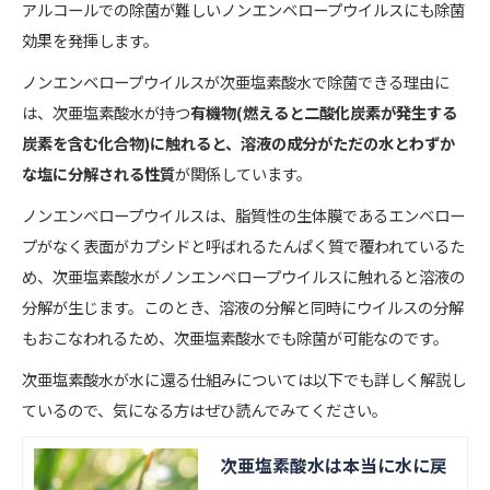
アルコールでの除菌が難しいノンエンベロープウイルスにも除菌
効果を発揮します。
ノンエンベロープウイルスが次亜塩素酸水で除菌できる理由に
は、次亜塩素酸水が持つ
有機物(燃えると二酸化炭素が発生する
炭素を含む化合物)に触れると、溶液の成分がただの水とわずか
な塩に分解される性質
が関係しています。
ノンエンベロープウイルスは、脂質性の生体膜であるエンベロー
プがなく表面がカプシドと呼ばれるたんぱく質で覆われているた
め、次亜塩素酸水がノンエンベロープウイルスに触れると溶液の
分解が生じます。このとき、溶液の分解と同時にウイルスの分解
もおこなわれるため、次亜塩素酸水でも除菌が可能なのです。
次亜塩素酸水が水に還る仕組みについては以下でも詳しく解説し
ているので、気になる方はぜひ読んでみてください。
次亜塩素酸水は本当に水に戻