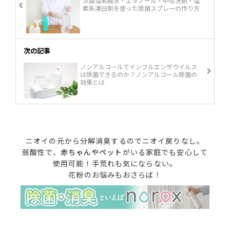
次亜塩素酸水・エタノール・中性洗剤・塩
素系漂白剤を使った除菌スプレーの作り方
ソルミストスプレー空ボトル（330ml）
2本 通常スプレー空ボトル（400ml）1
本 ポンプ式スプレー空ボトル（300m
l）1本 ミニスプレー空ボトル（50m
次の記事
l）2本 液剤2Lパウチ2本 液剤成分 濃
ノンアルコールでインフルエンザウイルス
度：100ppm（希釈なしで使えるストレ
は除菌できるのか？ノンアルコール除菌の
ートタイプ） ご利用 2Lの液剤1本で、
効果とは
フレアソルスプレー約6本分ご利用いた
だけます
ニオイの元から分解消臭するのでニオイ戻りなし。
弱酸性で、
赤ちゃんやペット
がいる家庭でも安心して
使用可能！手荒れも気にならない。
花粉のお悩みもおさらば！