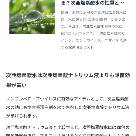
る？次亜塩素酸水の性質と安
全性について
除菌・消臭に活用できる次亜塩素酸水に
は「水に還る(水に還る)性質」がありま
す。今回は、次亜塩素酸水が持つ水に還
る性質について詳しく解説。また、安全
norox（ノロックス） | 次亜塩素酸水で
性や保存方法など、次亜塩素酸水を使う
インフルエンザウイルス・ニオイを低減
際に役立つ情報もお伝えします。
する除菌消臭ミスト
次亜塩素酸水は次亜塩素酸ナトリウム液よりも除菌効
果が高い
ノンエンベロープウイルスに有効なアイテムとして、次亜塩素酸
水の他にも塩素系漂白剤を水で希釈した次亜塩素酸ナトリウム液
が挙げられます。
次亜塩素酸ナトリウム液と比較すると、
次亜塩素酸水には80倍の
除菌効果
があり、アルコールだけでなく次亜塩素酸ナトリウム液