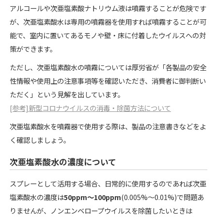
アルコールや次亜塩素酸ナトリウム液は噴霧することが危険です
が、次亜塩素酸水は専用の噴霧器を使用すれば噴霧することが可
能で、室内に置いてあるモノや壁・床に付着したウイルスへの対
策ができます。
ただし、次亜塩素酸水の噴霧については厚労省が「各製品の安全
性情報や使用上の注意事項等を確認いただき、消費者に御判断い
ただく」という見解を出しています。
[参考]新型コロナウイルスの消毒・除菌方法について
次亜塩素酸水を噴霧器で使用する際は、製品の注意書きなどをよ
く確認しましょう。
次亜塩素酸水の濃度について
スプレーとして活用する場合、日常的に使用するのであれば次亜
塩素酸水の濃度は
50ppm〜100ppm
(0.005%〜0.01%)で問題あ
りませんが、ノンエンベロープウイルスを除菌したいときは