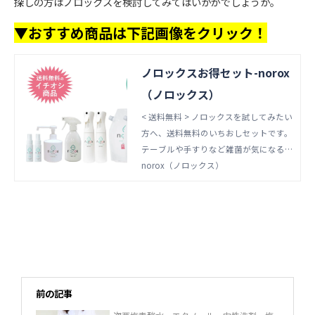
探しの方はノロックスを検討してみてはいかがでしょうか。
▼おすすめ商品は下記画像をクリック！
ノロックスお得セット-norox
（ノロックス）
< 送料無料 > ノロックスを試してみたい
方へ、送料無料のいちおしセットです。
テーブルや手すりなど雑菌が気になる所
や、キッチンやトイレなどニオイの気に
norox（ノロックス）
なる所に、お手軽に除菌・消臭ができる
スプレーセットとなります。 通常スプ
レーと細かいミストでより広範囲に噴射
できるフレアソルスプレー、ポンプ式の
スプレー、コンパクトで持ち運びができ
るミニスプレーと用途によって使い分け
ができるお得なセット商品です。 通常
前の記事
合計価格：6,765円⇒1,765円引きの特別
セット価格5,000円 セット内容 フレア