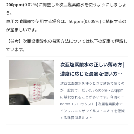
200ppm
(0.02%)に調整した次亜塩素酸水を使うようにしましょ
う。
専用の噴霧器で使用する場合は、50ppm(0.005%)に希釈するの
が望ましいです。
【参考】次亜塩素酸水の希釈方法については以下の記事で解説し
ています。
次亜塩素酸水の正しい薄め方|
濃度に応じた最適な使い方と
あわせて解説
次亜塩素酸水を使うときは薄めて使うの
が一般的で、だいたい50ppm〜200ppm
に希釈されることが多いです。今回の記
事では50ppm・100ppm・200ppmに分
norox（ノロックス） | 次亜塩素酸水で
けて薄める方法と希釈した溶液の使い方
インフルエンザウイルス・ニオイを低減
を解説します。
する除菌消臭ミスト