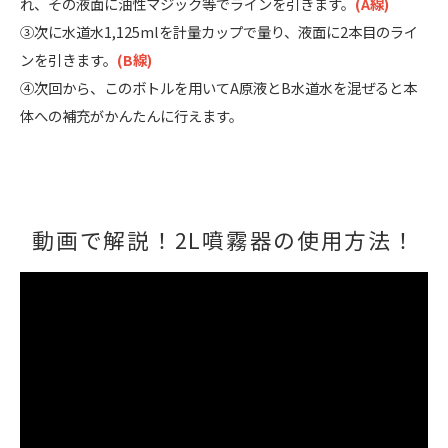
れ、その液面に油性マジック等でラインを引きます。
(A線)
③次に水道水1,125mlを計量カップで量り、液面に2本目のライ
ンを引きます。
(B線)
④次回から、このボトルを用いてA原液とB水道水を混ぜると本
体への補充がかんたんに行えます。
動画で解説！2L噴霧器の使用方法！