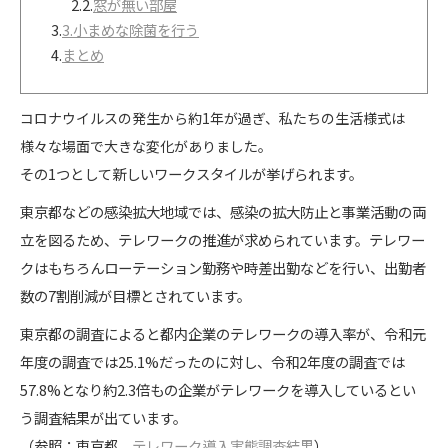
2.2.
窓が無い部屋
3.
3.小まめな除菌を行う
4.
まとめ
コロナウイルスの発生から約1年が過ぎ、私たちの生活様式は
様々な場面で大きな変化がありました。
その1つとして新しいワークスタイルが挙げられます。
東京都などの感染拡大地域では、感染の拡大防止と事業活動の両
立を図るため、テレワークの推進が求められています。テレワー
クはもちろんローテーション勤務や時差出勤などを行い、出勤者
数の7割削減が目標とされています。
東京都の調査によると都内企業のテレワークの導入率が、令和元
年度の調査では25.1%だったのに対し、令和2年度の調査では
57.8%となり約2.3倍もの企業がテレワークを導入しているとい
う調査結果が出ています。
（参照：東京都
テレワーク導入実態調査結果
）