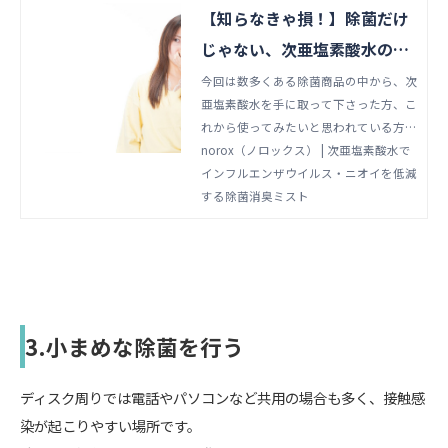
【知らなきゃ損！】除菌だけ
じゃない、次亜塩素酸水の消
臭パワー3選 | norox（ノロッ
今回は数多くある除菌商品の中から、次
亜塩素酸水を手に取って下さった方、こ
クス） | 次亜塩素酸水でイン
れから使ってみたいと思われている方に
フルエンザウイルス・ニオイ
ぜひ知っていただきたい、次亜塩素酸水
norox（ノロックス） | 次亜塩素酸水で
を低減する除菌消臭ミスト
の消臭パワーについてご紹介いたしま
インフルエンザウイルス・ニオイを低減
す。
する除菌消臭ミスト
3.小まめな除菌を行う
ディスク周りでは電話やパソコンなど共用の場合も多く、接触感
染が起こりやすい場所です。