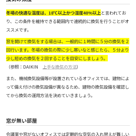
冬場の快適な温度は、18℃以上かつ湿度40%以上
と言われてお
り、この条件を維持できる範囲内で連続的に換気を行うことがオ
ススメです。
窓を開けて換気をする場合は、一般的に
１
時間に
５
分の換気
を
２
回行います。冬場の換気の際に少し寒いなと感じたら、
５
分より
少し短め
の
換気を
２
回することを目安にしましょう。
（参照：DAIKIN
上手な換気の方法
）
また、機械換気設備等が設置されているオフィスでは、建物によ
って備え付けの換気設備が異なるため、建物の換気設備を確認し
てから換気の運用方法を決めていきましょう。
窓が無い部屋
会議室や窓がないオフィスでは定期的な空気の入れ替えが難しい