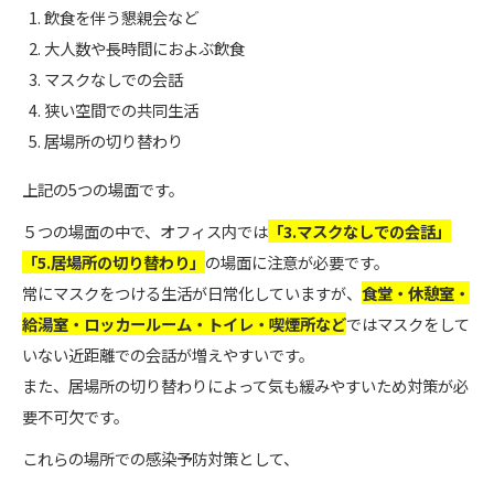
飲食を伴う懇親会など
大人数や長時間におよぶ飲食
マスクなしでの会話
狭い空間での共同生活
居場所の切り替わり
上記の5つの場面です。
５つの場面の中で、オフィス内では
「3.マスクなし
で
の
会話」
「5.居場所
の
切り替わり」
の場面に注意が必要です。
常にマスクをつける生活が日常化していますが、
食堂・休憩室・
給湯室・ロッカールーム・トイレ・喫煙所など
ではマスクをして
いない近距離での会話が増えやすいです。
また、居場所の切り替わりによって気も緩みやすいため対策が必
要不可欠です。
これらの場所での感染予防対策として、