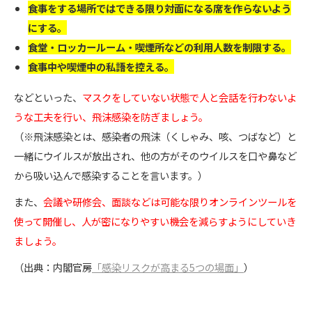
食事をする場所ではできる限り対面になる席を作らないよう
にする。
食堂・ロッカールーム・喫煙所などの利用人数を制限する。
食事中や喫煙中の私語を控える。
などといった、
マスクをしていない状態で人と会話を行わないよ
うな工夫を行い、飛沫感染を防ぎましょう。
（※飛沫感染とは、感染者の飛沫（くしゃみ、咳、つばなど）と
一緒にウイルスが放出され、他の方がそのウイルスを口や鼻など
から吸い込んで感染することを言います。）
また、
会議や研修会、面談などは可能な限りオンラインツールを
使って開催し、人が密になりやすい機会を減らすようにしていき
ましょう。
（出典：内閣官房
「感染リスクが高まる5つの場面」
）