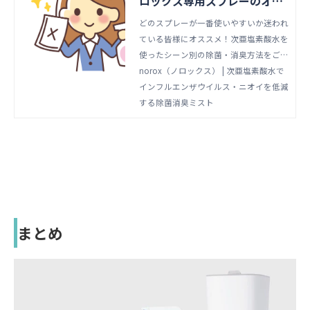
ロックス専用スプレーのオス
スメ活用方法 | norox（ノロ
どのスプレーが一番使いやすいか迷われ
ている皆様にオススメ！次亜塩素酸水を
ックス） | 次亜塩素酸水でイ
使ったシーン別の除菌・消臭方法をご紹
ンフルエンザウイルス・ニオ
介いたします。
norox（ノロックス） | 次亜塩素酸水で
イを低減する除菌消臭ミスト
インフルエンザウイルス・ニオイを低減
する除菌消臭ミスト
まとめ