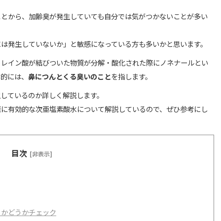
ことから、加齢臭が発生していても自分では気がつかないことが多い
には発生していないか」と敏感になっている方も多いかと思います。
トレイン酸が結びついた物質が分解・酸化された際にノネナールとい
体的には、
鼻につんとくる臭いのこと
を指します。
生しているのか詳しく解説します。
策に有効的な次亜塩素酸水について解説しているので、ぜひ参考にし
目次
[非表示]
るかどうかチェック