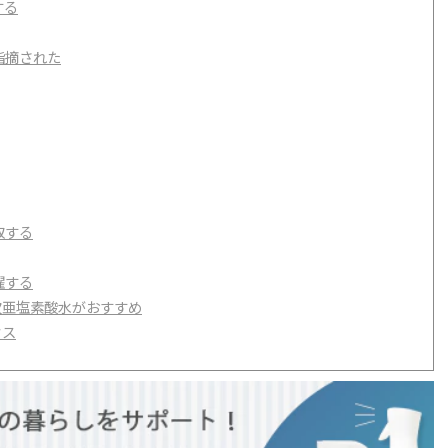
する
指摘された
取する
濯する
次亜塩素酸水がおすすめ
クス