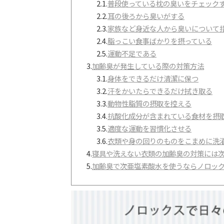
2.1.
普段使っている枕の臭いをチェック
2.2.
耳の後ろから臭いがする
2.3.
家族など身近な人から臭いについて
2.4.
脂っこい食事ばかりを摂っている
2.5.
運動不足である
3.
加齢臭が発生している際の対策方法
3.1.
身体をできるだけ清潔に保つ
3.2.
汗をかいたらできるだけ拭き取る
3.3.
動物性脂質の摂取を控える
3.4.
抗酸化成分が含まれている食材を摂
3.5.
適度な運動を習慣化させる
3.6.
衣類や身の回りのものをこまめに洗
4.
寝具や洗えない衣類の加齢臭の対策には
5.
加齢臭で次亜塩素酸水を使うならノロッ