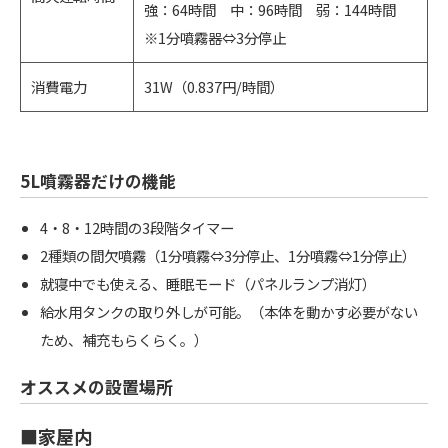
強：64時間 中：96時間 弱：144時間
※1分噴霧器⇔3分停止
消費電力
31W（0.837円/時間）
5L噴霧器だけの機能
4・8・12時間の3段階タイマー
2種類の間欠噴霧（1分噴霧⇔3分停止、1分噴霧⇔1分停止）
就寝中でも使える、睡眠モード（パネルランプ消灯）
給水用タンクの取り外しが可能。（本体を動かす必要がない
ため、補充もらくらく。）
オススメの設置場所
■家屋内