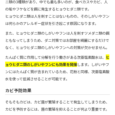
ニ類の3種類があり、中でも最も多いのが、食べカスやカビ、人
の垢やフケなどを餌に発生するヒョウヒダニ類です。
ヒョウヒダニ類は人を刺すことはないものの、そのしがいやフン
は何らかのアレルギー症状を引き起こす原因になります。
また、ヒョウヒダニ類のしがいやフンは人を刺すツメダニ類の餌
ともなってしまうため、ダニ対策ではお部屋を綺麗にするだけで
なく、ヒョウヒダニ類のしがいやフンへの対策が欠かせません。
たんぱく質に作用して分解を行う働きがある次亜塩素酸水は、
ヒ
ョウヒダニ類のしがいやフンにも効果を発揮
します。しがいやフ
ンにはたんぱく質が含まれているため、花粉と同様、次亜塩素酸
水を使って低減させることが可能です。
カビ予防効果
そもそもカビは、カビ菌が繁殖することで発生してしまうため、
カビを予防するには、菌の繁殖を抑えることが何より重要です。