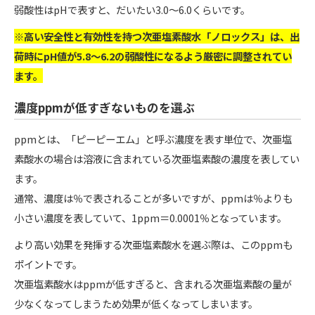
弱酸性はpHで表すと、だいたい3.0〜6.0くらいです。
※高い安全性と有効性を持つ次亜塩素酸水「ノロックス」は、出
荷時にpH値が5.8〜6.2の弱酸性になるよう厳密に調整されてい
ます。
濃度ppmが低すぎないものを選ぶ
ppmとは、「ピーピーエム」と呼ぶ濃度を表す単位で、次亜塩
素酸水の場合は溶液に含まれている次亜塩素酸の濃度を表してい
ます。
通常、濃度は％で表されることが多いですが、ppmは％よりも
小さい濃度を表していて、1ppm＝0.0001％となっています。
より高い効果を発揮する次亜塩素酸水を選ぶ際は、このppmも
ポイントです。
次亜塩素酸水はppmが低すぎると、含まれる次亜塩素酸の量が
少なくなってしまうため効果が低くなってしまいます。