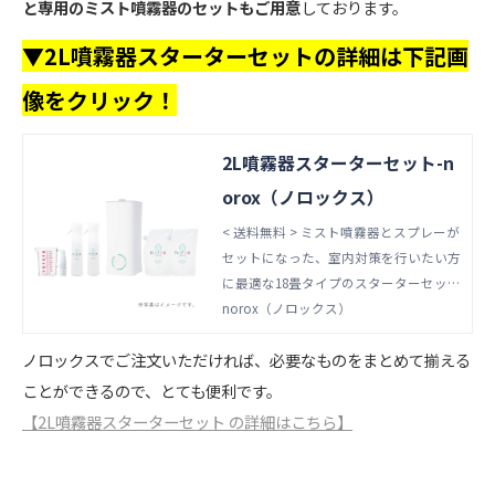
ソルミストスプレー空ボトル（330ml）
と専用のミスト噴霧器のセットもご用意
しております。
2本 通常スプレー空ボトル（400ml）1
▼2L噴霧器スターターセットの詳細は下記画
本 ポンプ式スプレー空ボトル（300m
l）1本 ミニスプレー空ボトル（50m
像をクリック！
l）2本 液剤2Lパウチ2本 液剤成分 濃
度：100ppm（希釈なしで使えるストレ
ートタイプ） ご利用 2Lの液剤1本で、
2L噴霧器スターターセット-n
フレアソルスプレー約6本分ご利用いた
orox（ノロックス）
だけます
< 送料無料 > ミスト噴霧器とスプレーが
セットになった、室内対策を行いたい方
に最適な18畳タイプのスターターセッ
ト！ 液剤パウチとスプレーがついてお
norox（ノロックス）
り、できるだけ低価格で始めてみたい方
ノロックスでご注文いただければ、必要なものをまとめて揃える
にオススメなセット商品です。 セット
内容 専用ミスト噴霧器（タンク2L）1
ことができるので、とても便利です。
台 フレアソルミストスプレー空ボト
【2L噴霧器スターターセット の詳細はこちら】
ル（330ml）2本 ミニスプレー空ボト
ル（50ml）1本 計量カップ（550ml）
1個 *1 液剤2Lパウチ2本 *1 写真と実