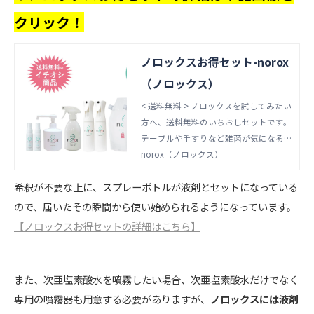
クリック！
ノロックスお得セット-norox
（ノロックス）
< 送料無料 > ノロックスを試してみたい
方へ、送料無料のいちおしセットです。
テーブルや手すりなど雑菌が気になる所
や、キッチンやトイレなどニオイの気に
norox（ノロックス）
なる所に、お手軽に除菌・消臭ができる
希釈が不要な上に、スプレーボトルが液剤とセットになっている
スプレーセットとなります。 通常スプ
レーと細かいミストでより広範囲に噴射
ので、届いたその瞬間から使い始められるようになっています。
できるフレアソルスプレー、ポンプ式の
【ノロックスお得セットの詳細はこちら】
スプレー、コンパクトで持ち運びができ
るミニスプレーと用途によって使い分け
ができるお得なセット商品です。 通常
また、次亜塩素酸水を噴霧したい場合、次亜塩素酸水だけでなく
合計価格：6,765円⇒1,765円引きの特別
専用の噴霧器も用意する必要がありますが、
ノロックスには液剤
セット価格5,000円 セット内容 フレア