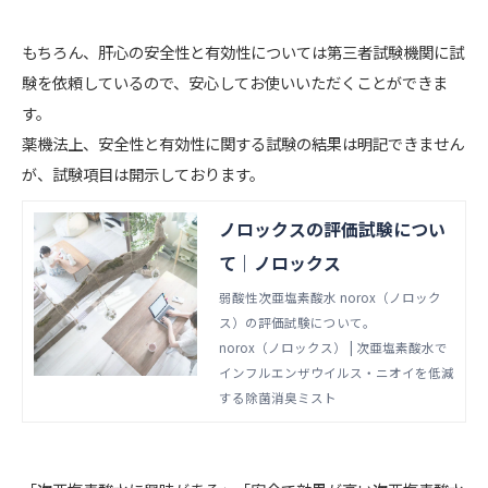
物が異なる場合がございます。発送時に
ミスト噴霧器の中に同梱されておりま
もちろん、肝心の安全性と有効性については第三者試験機関に試
す。 液剤成分 濃度：200ppm（水道水
験を依頼しているので、安心してお使いいただくことができま
で薄めて使う希釈タイプ） ご利用 ス
す。
プレーの詰替えのみで、約25本分ご利用
薬機法上、安全性と有効性に関する試験の結果は明記できません
いただけます。 噴霧器のみの利用
で、約1〜2週間ご利用いただけます。
が、試験項目は開示しております。
ノロックスの評価試験につい
て｜ノロックス
弱酸性次亜塩素酸水 norox（ノロック
ス）の評価試験について。
norox（ノロックス） | 次亜塩素酸水で
インフルエンザウイルス・ニオイを低減
する除菌消臭ミスト