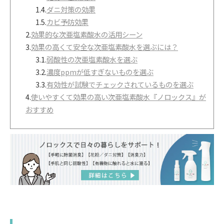
1.4.
ダニ対策の効果
1.5.
カビ予防効果
2.
効果的な次亜塩素酸水の活用シーン
3.
効果の高くて安全な次亜塩素酸水を選ぶには？
3.1.
弱酸性の次亜塩素酸水を選ぶ
3.2.
濃度ppmが低すぎないものを選ぶ
3.3.
有効性が試験でチェックされているものを選ぶ
4.
使いやすくて効果の高い次亜塩素酸水『ノロックス』が
おすすめ