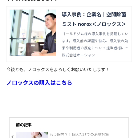
導入事例：企業名｜空間除菌
ミスト norox＜ノロックス＞
ゴールドジム様の導入事例を掲載してい
ます。導入前の課題や悩み、導入後の効
果や利用者の反応について担当者様にイ
ンタビューを実施しました。ノロックス
株式会社オーシャン
は、ホテルやスポーツジム、オフィス、
今後とも、ノロックスをよろしくお願いいたします！
医療施設、幼稚園、学習塾など多くの企
業様にご活用いただいております。
ノロックスの購入はこちら
前の記事
もう限界？！個人だけでの消臭対策