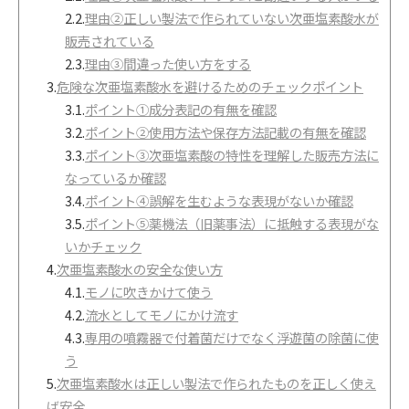
2.2.
理由②正しい製法で作られていない次亜塩素酸水が
販売されている
2.3.
理由③間違った使い方をする
3.
危険な次亜塩素酸水を避けるためのチェックポイント
3.1.
ポイント①成分表記の有無を確認
3.2.
ポイント②使用方法や保存方法記載の有無を確認
3.3.
ポイント③次亜塩素酸の特性を理解した販売方法に
なっているか確認
3.4.
ポイント④誤解を生むような表現がないか確認
3.5.
ポイント⑤薬機法（旧薬事法）に抵触する表現がな
いかチェック
4.
次亜塩素酸水の安全な使い方
4.1.
モノに吹きかけて使う
4.2.
流水としてモノにかけ流す
4.3.
専用の噴霧器で付着菌だけでなく浮遊菌の除菌に使
う
5.
次亜塩素酸水は正しい製法で作られたものを正しく使え
ば安全