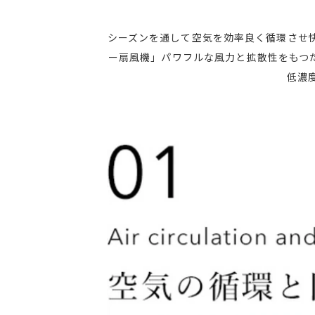
シーズンを通して空気を効率良く循環させ快適
ー扇風機」パワフルな風力と拡散性をもつ
低濃