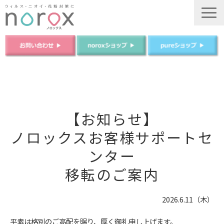
TOP
ノロックスについて
【お知らせ】
ノロックスPureについて
ノロックスお客様サポートセ
商品について
ンター
法人のお客様
移転のご案内
ご購入はこちら
運営会社
2026.6.11（木）
平素は格別のご高配を賜り、厚く御礼申し上げます。​​​​​​